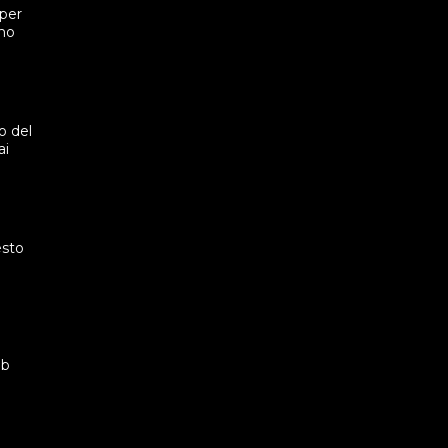
(per
amo
o del
ai
esto
eb