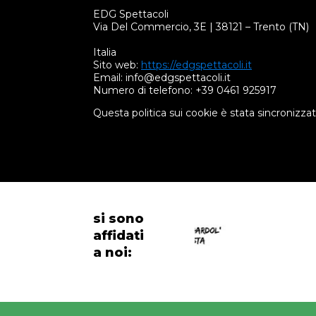
EDG Spettacoli
Via Del Commercio, 3E | 38121 – Trento (TN)
Italia
Sito web:
https://edgspettacoli.it
Email:
info@
edgspettacoli.it
Numero di telefono: +39 0461 925917
Questa politica sui cookie è stata sincronizz
si sono
affidati
a noi: