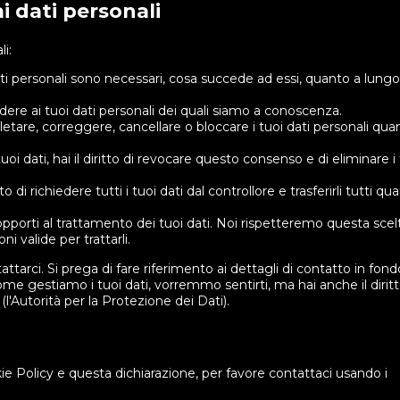
 ai dati personali
li:
dati personali sono necessari, cosa succede ad essi, quanto a lungo
cedere ai tuoi dati personali dei quali siamo a conoscenza.
completare, correggere, cancellare o bloccare i tuoi dati personali qu
tuoi dati, hai il diritto di revocare questo consenso e di eliminare i
ritto di richiedere tutti i tuoi dati dal controllore e trasferirli tutti qua
d opporti al trattamento dei tuoi dati. Noi rispetteremo questa scelt
 valide per trattarli.
tattarci. Si prega di fare riferimento ai dettagli di contatto in fond
e gestiamo i tuoi dati, vorremmo sentirti, ma hai anche il diritt
(l'Autorità per la Protezione dei Dati).
Policy e questa dichiarazione, per favore contattaci usando i