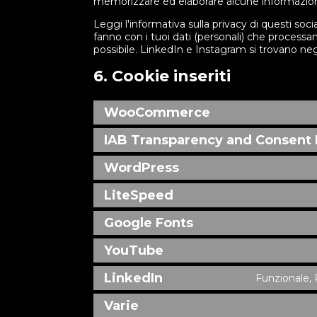
memorizzare ed elaborare alcune informazioni 
Leggi l'informativa sulla privacy di questi s
fanno con i tuoi dati (personali) che process
possibile. LinkedIn e Instagram si trovano negli
6. Cookie inseriti
WooCommerce
IAB Transparency and Consent
WordPress
LiteSpeed
Google Fonts
YouTube
LinkedIn
Funzionale, 
Varie