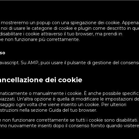
linked
to
servic
varie
, noi mostreremo un popup con una spiegazione dei cookie. Appena
a noi di usare le categorie di cookie e plugin come descritto in qu
isabilitare i cookie attraverso il tuo browser, ma prendi in
bbe non funzionare più correttamente.
nso
avascript. Su AMP, puoi usare il pulsante di gestione del consens
cancellazione dei cookie
omaticamente o manualmente i cookie. È anche possibile specific
zzati. Un'altra opzione è quella di modificare le impostazioni de
ggio ogni volta che viene inserito un cookie. Per ulteriori
istruzioni nella sezione Guida del tuo browser.
 non funzionare correttamente se tutti i cookie sono disabilitati.
ranno nuovamente inseriti dopo il consenso fornito quando visiter