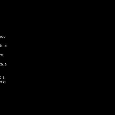
ando
 tuoi
nti
a, a
o a
o di