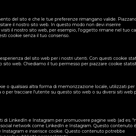
mento del sito e che le tue preferenze rimangano valide. Piazzan
isitare il nostro sito web. In questo modo non devi inserire
siti il nostro sito web, per esempio, l'oggetto rimane nel tuo car
sti cookie senza il tuo consenso.
l'esperienza del sito web per i nostri utenti. Con questi cookie stati
 sito web. Chiediamo il tuo permesso per piazzare cookie statisti
 o qualsiasi altra forma di memorizzazione locale, utilizzati per
à o per tracciare l'utente su questo sito web o su diversi siti web 
ti di LinkedIn e Instagram per promuovere pagine web (ad es. "
) su social network come LinkedIn e Instagram. Questo contenuto 
 e Instagram e inserisce cookie. Questo contenuto potrebbe