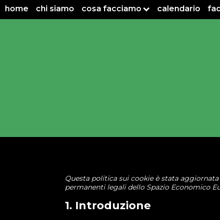
home
chi siamo
cosa facciamo
calendario
fa
Questa politica sui cookie è stata aggiornata l'
permanenti legali dello Spazio Economico Eur
1. Introduzione