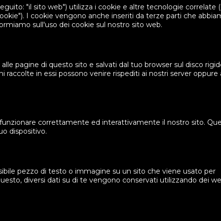
eguito: "il sito web") utilizza i cookie e altre tecnologie correlate 
ookie"). I cookie vengono anche inseriti da terze parti che abbi
rmiamo sull'uso dei cookie sul nostro sito web.
alle pagine di questo sito e salvati dal tuo browser sul disco rigid
i raccolte in essi possono venire rispediti ai nostri server oppure 
.
 funzionare correttamente ed interattivamente il nostro sito. Qu
uo dispositivo.
isibile pezzo di testo o immagine su un sito che viene usato per
 questo, diversi dati su di te vengono conservati utilizzando dei w