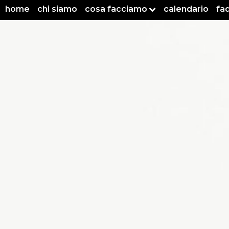
home
chi siamo
cosa facciamo
calendario
fa